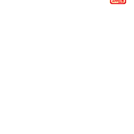
团队背后离不开高效、有远见卓识领导者。
4、两位球员对未来发展的影响
随着马克西和恩比德两个核心力量逐渐成熟，他们对
于球队未来的发展起到了至关重要作用。首先，两人
的默契配合将进一步提高整体战术执行效率，为球队
创造更多胜利机会。而且，他们各自在攻防两端所展
现出的实力，将吸引更多关注，也可能带来新的合作
伙伴或补强机会。
此外，两人相辅相成，相互激励，共同促进进步。马
克西可以向经验丰富的恩比德学习如何处理压力，而
恩比德则可以借鉴年轻人的活力与冲劲，不断调整自
己的心态。在这种良性互动中，两人将共同推进球队
向更高目标迈进，实现共同发展。