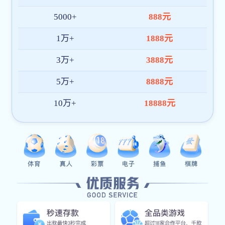
四个方面深入探讨这一话题，包括马克西的成长背
景、恩比德的防守进步、教练纳斯的指导思想以及两
位球员对于球队未来发展的影响。
1、马克西的成长背景
马克西自进入联盟以来，一直被视为具有巨大潜力的
新星。他在高中和大学阶段就展现出了非凡的篮球才
华，无论是在得分还是组织方面都有着突出的表现。
在进入职业联赛后，尽管初期面临许多挑战，但他始
终保持积极向上的态度，这为他的成长打下了坚实基
础。
随着比赛经验的积累，马克西逐渐适应了NBA快节
奏、高强度的比赛风格。他在场上的决策能力和控球
水平有了显著提升，能够更好地阅读防守并找到最佳