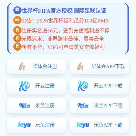
首页
/
体育焦点
/ 正文