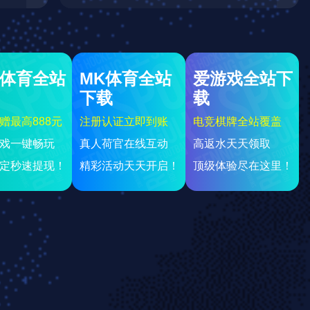
比赛中的意义。
现出了极高的竞技状态。他不仅参与了多次
巧。在比赛进行到关键时刻，他冷静地把握
示了他的自信，也反映了他对于比赛形势的
断寻找空档，试图为自己的队友创造机会，
变的跑位让对方防线感到压力，也为他最终
也是他能取得进球的重要原因。在进攻组织
递和换位来撕开对手防线，为自己的拔脚创