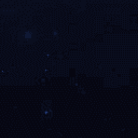
格里马尔多加
上赛季金牛队精彩瞬间回
泰国队主
顾五大经
需展现侵
2026-07-28
2026-06
联系我们
唐山市路北区建设南路300号
support@sciencesgate.com
下
第