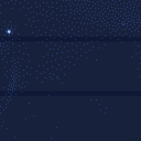
在一场激动人心的足球比赛中，海牛队的叶博亚
帮助球队以2-1领先于海港队。这一进球不仅展
势产生了重大影响。本文将从多个方面详细分析
人表现、进球时刻对比赛走势的影响、海牛队整