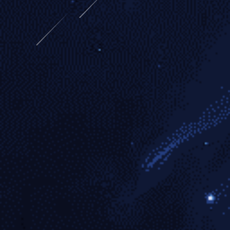
海牛队叶博亚精彩左脚抽射
破门助球队2-1领先海港队