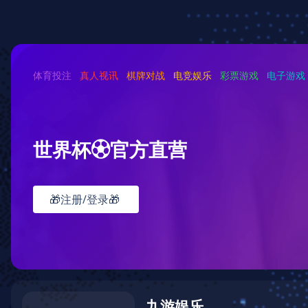
立即注册
九州酷游官方
官网 
据平台
九州酷游官方 OFFICIAL WEBSITE
自2022年创立以来，
九州酷游官方
致力于为用户
杯、LPL在内的热门赛事直播与数据服务，广受