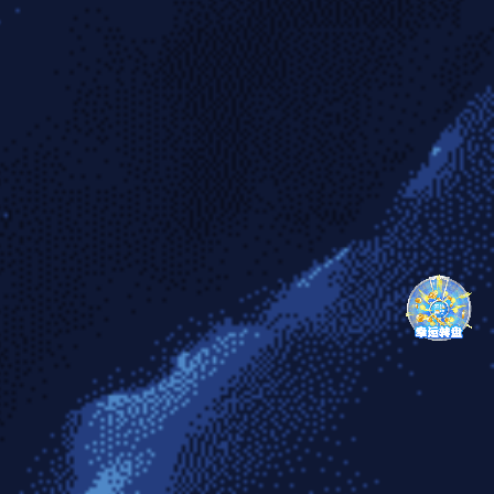
响
术的一次展示，更是改变了整场比赛走势的
上获得了明显优势，球队士气大幅提升，而
之而来的却是他们后防线的不稳固。面对主
心态，使得他们在防守端出现失误，为海牛
他们在接下来的时间里更加团结一致，以更
下，海牛队能够有效抵挡住来自海港队愈发
牛队整体战术思路。教练团队根据对手特点