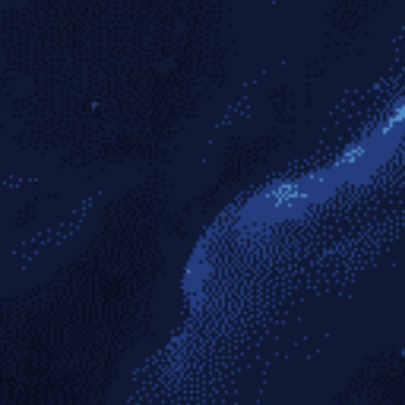
制定了一系列针对性的战术安排，让每名球员明
次成功配合都可能成为破门良机，而叶博亚正是
尤其是在反击阶段，球队注重快速推进，通过精
锋，自然承担起最终完成任务的重要角色。他通
效拉开空间，使得整个攻击体系形成合力，从而
此外，在面对强敌如海港这样的球队时，坚固防
都要积极回追，一旦获得控球权，则需迅速展开
心前锋具备敏锐捕捉机会并果断出手能力，而他
4、未来展望与启示
通过本场比赛可见，叶博亚不仅是当晚全场瞩目
征。如果他能够保持目前这样的状态，并进一步
一道亮丽风景线。同时，这也给其他年轻运动员