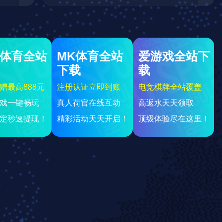
未来展望，以期为读者提供更为全面深入的
无论是进攻还是防守都相当稳固。他们在前
一定的胜率，这使得他们顺利登顶积分榜。
身优势，从而获得宝贵的胜利。
主场之利，他们能够吸引更多球迷到场助
够把握住机会，实现逆转或锁定胜局，这种
了多种战术变化，使得对手难以预测他们接
赛季中始终保持高水平竞技状态，为之后争