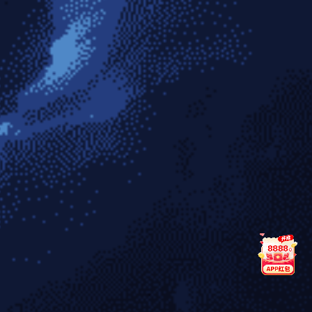
端都存在明显问题。纵观前半程比赛，津门
位置变得岌岌可危。
原因。在多场比赛中，他们未能发挥出应有
一种考验。而老将虽然具备经验，但也未必
态尽显。
无论是调整人员配置还是改善训练方法，都
压能力，将直接影响到接下来几轮赛事中的
的时候，一旦错过，将可能面临更严峻挑
新的挑战和机遇。一方面，如蓉城和铜梁龙
心态以及战斗精神；另一方面，则包括津门