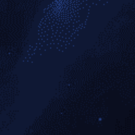
虎等弱旅需要奋起直追，以避免被淘汰出局。这
点，也让每一场比赛变得更加重要。
同时，中超联盟也需关注俱乐部间的发展及管理
加强青训体系建设，通过培养新生力量提升整个
正意义上的职业化与国际化，更好地吸引外资及
未来，中超联赛还有很多工作要做，包括优化赛
的是，各大俱乐部只要认真准备，每个环节都做
章，为中国足球事业的发展贡献力量。
总结：
综上所述，本届中超联赛前半程可谓波澜起伏，
个过程中，我们看到了蓉城如何凭借稳定性取得
逐，以及津门虎所面临困境。这些都是推动中国