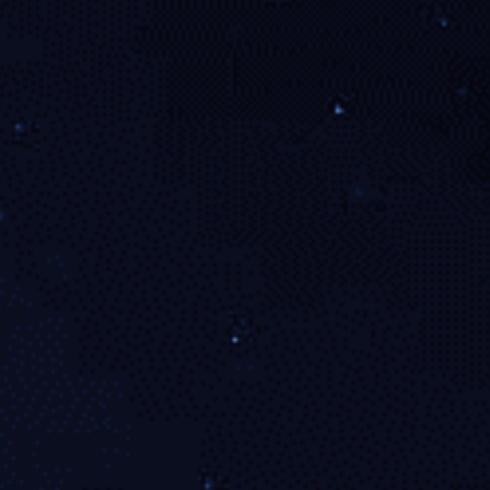
前存在的问题，以求实现更好的成绩。在即
间，共同见证中国足球的发展历程！
下一篇：
海港队连败危机加剧保级形势严峻