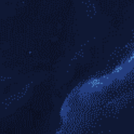
始终未能找到最佳状态，不论是进攻端还是防守
虎频繁失误导致丢分，让原本应该争夺高名次的
此外，津门虎缺乏稳定性也是导致其低迷的重要
水准，对于年轻球员而言，这样的大环境无疑是
能及时带动全队士气，相反，有时候反而显得疲
为了摆脱降级泥潭，津门虎必须采取果断措施，
需要迅速见效。同时，加强团队凝聚力，提高抗
表现。因此，对于津门虎来说，现在是重整旗鼓
战。
4、中超未来展望与挑战
随着赛季进入下半段，各支球队都将在此刻迎来
这样的强队将继续争夺冠军，他们需要保持良好