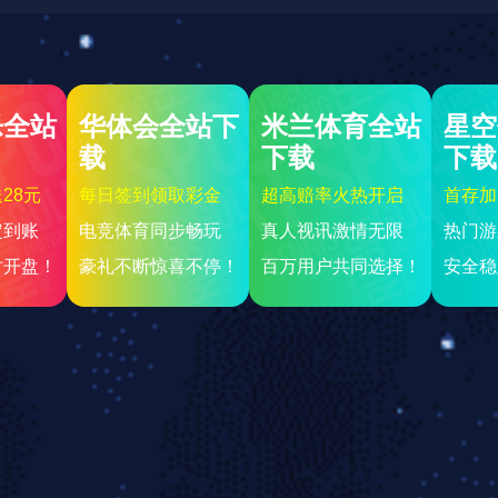
的情况，包括队伍表现、关键球员、教练战术及
理解。
1、蓉城队为何能领跑
蓉城队在本赛季初期便展示了强大的整体实力，
半程比赛中，不仅积累了丰富的积分，还保持了
尤其是在面对其他强队时，蓉城能够充分发挥自
此外，蓉城队在主场作战时表现尤为突出，利用
威，从而提升球队士气。在关键比赛中，他们能
心理优势无疑是他们成功的重要因素之一。
最后，蓉城队还通过良好的团队配合和默契打出
下来的行动。这种灵活性让他们在长达几个月的
冠打下了坚实基础。