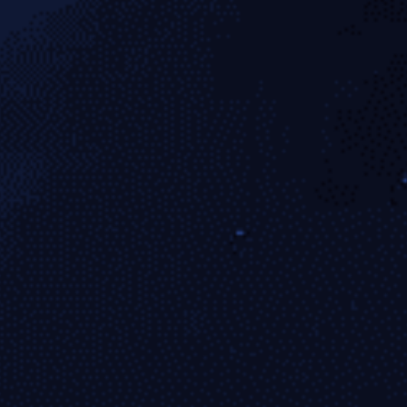
希望各个俱乐部能够抓住这些机遇，同时克服当
将开启的新阶段里，让我们共同期待更多精彩瞬