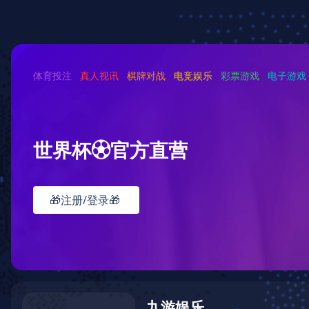
立即注册
九州酷游官方
官网 
据平台
九州酷游官方 OFFICIAL WEBSITE
自2022年创立以来，
九州酷游官方
致力于为用户
杯、LPL在内的热门赛事直播与数据服务，广受