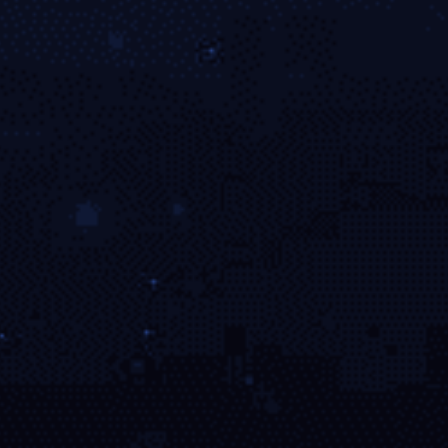
表现出色圆满
谢泼德回忆童年足球经历
弗兰克谈
表示虽然
克重返热
2026-07-23
2026-05
联系我们
唐山市路北区建设南路300号
support@sciencesgate.com
下